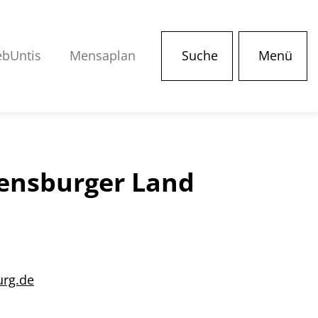
bUntis
Mensaplan
Suche
Menü
gensburger Land
urg.de