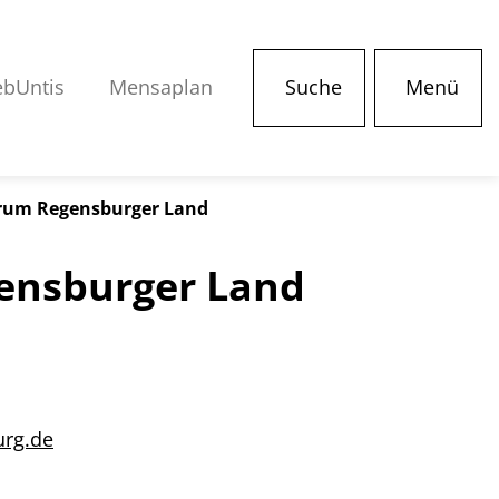
bUntis
Mensaplan
Suche
Menü
ntrum Regensburger Land
gensburger Land
urg.de