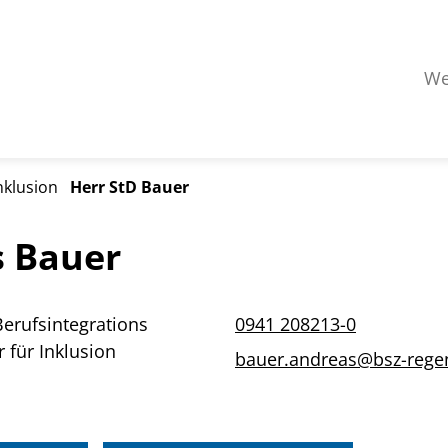
We
nklusion
Herr StD Bauer
s Bauer
Berufsintegrations
0941 208213-0
 für Inklusion
bauer.andreas@bsz-rege