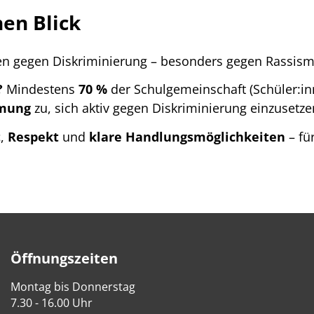
nen Blick
ten gegen Diskriminierung – besonders gegen Rassismu
?
Mindestens
70 %
der Schulgemeinschaft (Schüler:inn
mmung
zu, sich aktiv gegen Diskriminierung einzusetze
t
,
Respekt
und
klare Handlungsmöglichkeiten
– für
Öffnungszeiten
Montag bis Donnerstag
7.30 - 16.00 Uhr