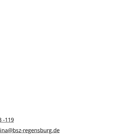
3 -119
rina@bsz-regensburg.de