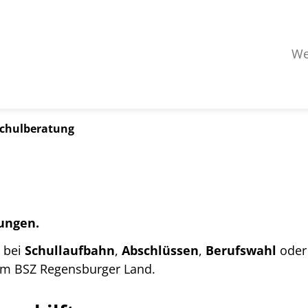
We
chulberatung
ungen.
– bei
Schullaufbahn
,
Abschlüssen
,
Berufswahl
ode
 am BSZ Regensburger Land.