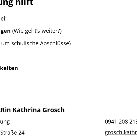
ng hilft
ei:
ngen
(Wie geht’s weiter?)
d um schulische Abschlüsse)
gkeiten
Rin Kathrina Grosch
tung
0941 208 21
grosch.kath
 Straße 24